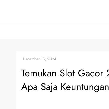
Skip
to
content
Temukan Slot Gacor
Apa Saja Keuntunga