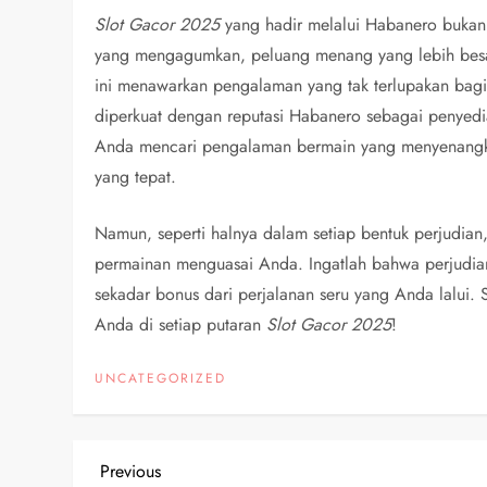
Slot Gacor 2025
yang hadir melalui Habanero bukan 
yang mengagumkan, peluang menang yang lebih besa
ini menawarkan pengalaman yang tak terlupakan bagi
diperkuat dengan reputasi Habanero sebagai penyedia 
Anda mencari pengalaman bermain yang menyenangk
yang tepat.
Namun, seperti halnya dalam setiap bentuk perjudian
permainan menguasai Anda. Ingatlah bahwa perjudia
sekadar bonus dari perjalanan seru yang Anda lalui.
Anda di setiap putaran
Slot Gacor 2025
!
UNCATEGORIZED
P
Previous
Previous