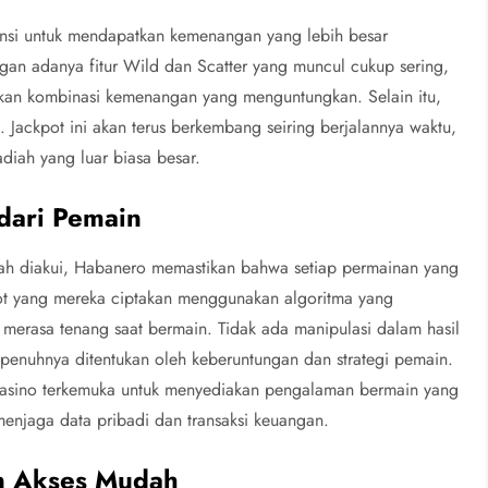
nsi untuk mendapatkan kemenangan yang lebih besar
gan adanya fitur Wild dan Scatter yang muncul cukup sering,
tkan kombinasi kemenangan yang menguntungkan. Selain itu,
i. Jackpot ini akan terus berkembang seiring berjalannya waktu,
iah yang luar biasa besar.
dari Pemain
dah diakui, Habanero memastikan bahwa setiap permainan yang
slot yang mereka ciptakan menggunakan algoritma yang
 merasa tenang saat bermain. Tidak ada manipulasi dalam hasil
penuhnya ditentukan oleh keberuntungan dan strategi pemain.
 kasino terkemuka untuk menyediakan pengalaman bermain yang
menjaga data pribadi dan transaksi keuangan.
an Akses Mudah