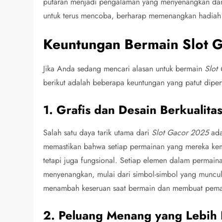
putaran menjadi pengalaman yang menyenangkan dan
untuk terus mencoba, berharap memenangkan hadiah 
Keuntungan Bermain Slot 
Jika Anda sedang mencari alasan untuk bermain
Slot
berikut adalah beberapa keuntungan yang patut dipe
1. Grafis dan Desain Berkualita
Salah satu daya tarik utama dari
Slot Gacor 2025
ada
memastikan bahwa setiap permainan yang mereka kemb
tetapi juga fungsional. Setiap elemen dalam permain
menyenangkan, mulai dari simbol-simbol yang muncul 
menambah keseruan saat bermain dan membuat pemai
2. Peluang Menang yang Lebih 