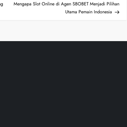
Post
ng
Mengapa Slot Online di Agen SBOBET Menjadi Pilihan
Utama Pemain Indonesia