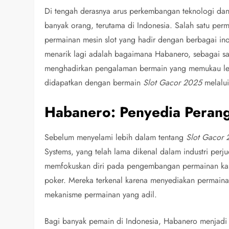
Di tengah derasnya arus perkembangan teknologi dan 
banyak orang, terutama di Indonesia. Salah satu per
permainan mesin slot yang hadir dengan berbagai in
menarik lagi adalah bagaimana Habanero, sebagai sal
menghadirkan pengalaman bermain yang memukau l
didapatkan dengan bermain
Slot Gacor 2025
melalui
Habanero: Penyedia Perang
Sebelum menyelami lebih dalam tentang
Slot Gacor
Systems, yang telah lama dikenal dalam industri perj
memfokuskan diri pada pengembangan permainan kasi
poker. Mereka terkenal karena menyediakan permaina
mekanisme permainan yang adil.
Bagi banyak pemain di Indonesia, Habanero menjadi j