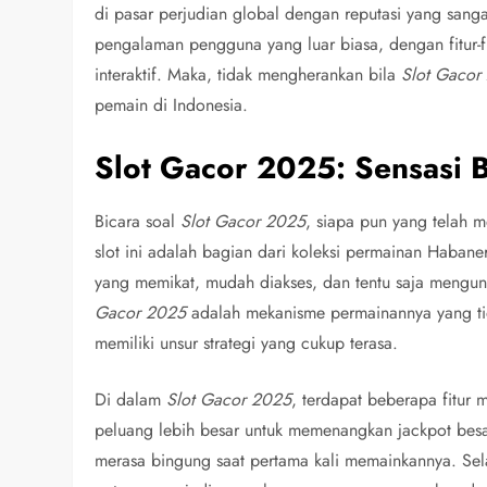
di pasar perjudian global dengan reputasi yang san
pengalaman pengguna yang luar biasa, dengan fitur-f
interaktif. Maka, tidak mengherankan bila
Slot Gacor
pemain di Indonesia.
Slot Gacor 2025: Sensasi B
Bicara soal
Slot Gacor 2025
, siapa pun yang telah 
slot ini adalah bagian dari koleksi permainan Haba
yang memikat, mudah diakses, dan tentu saja mengu
Gacor 2025
adalah mekanisme permainannya yang tid
memiliki unsur strategi yang cukup terasa.
Di dalam
Slot Gacor 2025
, terdapat beberapa fitur
peluang lebih besar untuk memenangkan jackpot besar
merasa bingung saat pertama kali memainkannya. Sela