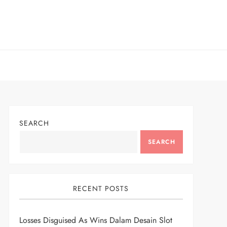
SEARCH
SEARCH
RECENT POSTS
Losses Disguised As Wins Dalam Desain Slot