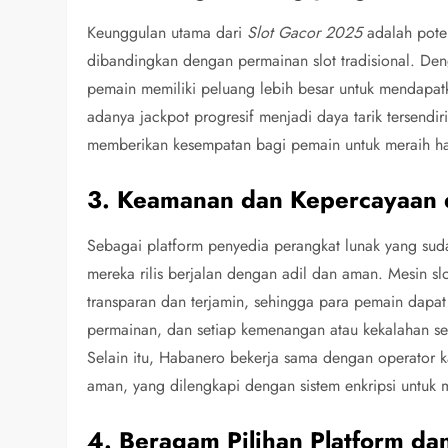
Keunggulan utama dari
Slot Gacor 2025
adalah pote
dibandingkan dengan permainan slot tradisional. Den
pemain memiliki peluang lebih besar untuk mendapa
adanya jackpot progresif menjadi daya tarik tersendir
memberikan kesempatan bagi pemain untuk meraih had
3. Keamanan dan Kepercayaan 
Sebagai platform penyedia perangkat lunak yang su
mereka rilis berjalan dengan adil dan aman. Mesin 
transparan dan terjamin, sehingga para pemain dapat
permainan, dan setiap kemenangan atau kekalahan se
Selain itu, Habanero bekerja sama dengan operator
aman, yang dilengkapi dengan sistem enkripsi untuk 
4. Beragam Pilihan Platform d