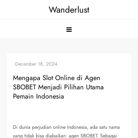
Skip
Wanderlust
to
content
Mengapa Slot Online di Agen
SBOBET Menjadi Pilihan Utama
Pemain Indonesia
Di dunia perjudian online Indonesia, ada satu nama
yang tidak bisa diabaikan: agen SBOBET. Sebagai