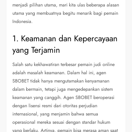
menjadi pilihan utama, mari kita ulas beberapa alasan
utama yang membuatnya begitu menarik bagi pemain
Indonesia.
1. Keamanan dan Kepercayaan
yang Terjamin
Salah satu kekhawatiran terbesar pemain judi online
adalah masalah keamanan. Dalam hal ini, agen
SBOBET tidak hanya mengutamakan kenyamanan
dalam bermain, tetapi juga mengedepankan sistem
keamanan yang canggih. Agen SBOBET beroperasi
dengan lisensi resmi dari otoritas perjudian
internasional, yang menjamin bahwa semua
operasional mereka sesuai dengan standar hukum
yang berlaku. Artinya, pemain bisa merasa aman saat