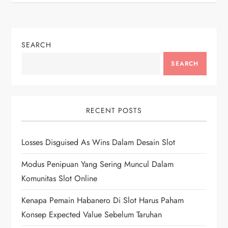
t
n
SEARCH
a
SEARCH
v
i
RECENT POSTS
g
Losses Disguised As Wins Dalam Desain Slot
a
Modus Penipuan Yang Sering Muncul Dalam
t
Komunitas Slot Online
i
Kenapa Pemain Habanero Di Slot Harus Paham
Konsep Expected Value Sebelum Taruhan
o