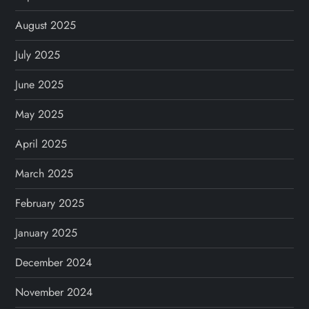
August 2025
July 2025
June 2025
May 2025
April 2025
March 2025
February 2025
January 2025
December 2024
November 2024