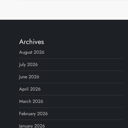
Archives
August 2026
July 2026
June 2026
April 2026
March 2026
February 2026
January 2026