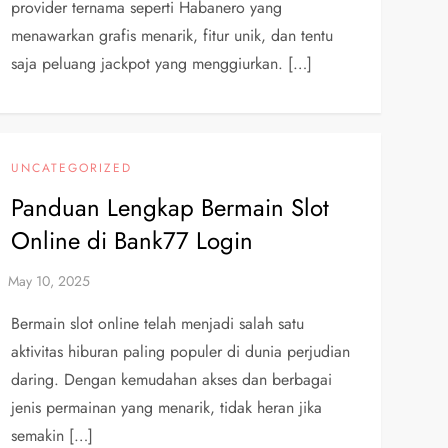
provider ternama seperti Habanero yang
menawarkan grafis menarik, fitur unik, dan tentu
saja peluang jackpot yang menggiurkan. […]
UNCATEGORIZED
Panduan Lengkap Bermain Slot
Online di Bank77 Login
Bermain slot online telah menjadi salah satu
aktivitas hiburan paling populer di dunia perjudian
daring. Dengan kemudahan akses dan berbagai
jenis permainan yang menarik, tidak heran jika
semakin […]