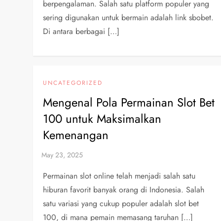
berpengalaman. Salah satu platform populer yang
sering digunakan untuk bermain adalah link sbobet.
Di antara berbagai […]
UNCATEGORIZED
Mengenal Pola Permainan Slot Bet
100 untuk Maksimalkan
Kemenangan
Permainan slot online telah menjadi salah satu
hiburan favorit banyak orang di Indonesia. Salah
satu variasi yang cukup populer adalah slot bet
100, di mana pemain memasang taruhan […]