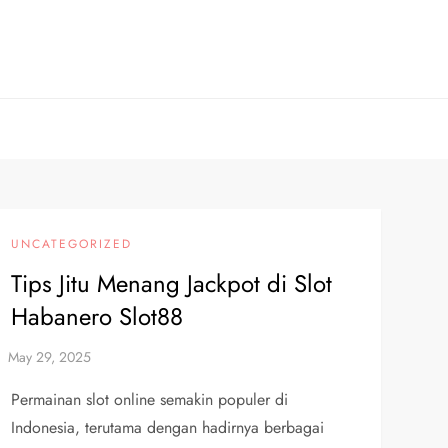
UNCATEGORIZED
Tips Jitu Menang Jackpot di Slot
Habanero Slot88
Permainan slot online semakin populer di
Indonesia, terutama dengan hadirnya berbagai