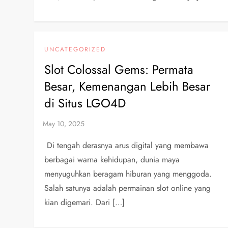
UNCATEGORIZED
​Slot Colossal Gems: Permata
Besar, Kemenangan Lebih Besar
di Situs LGO4D
​ Di tengah derasnya arus digital yang membawa
berbagai warna kehidupan, dunia maya
menyuguhkan beragam hiburan yang menggoda.
Salah satunya adalah permainan slot online yang
kian digemari. Dari […]