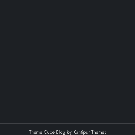
Theme Cube Blog by
Kantipur Themes