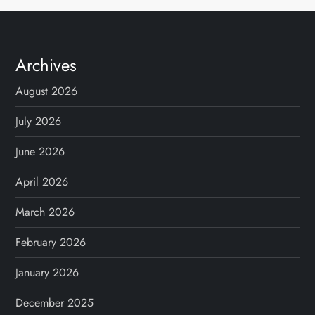
t
s
Archives
p
August 2026
a
July 2026
g
June 2026
April 2026
i
March 2026
n
February 2026
a
January 2026
t
December 2025