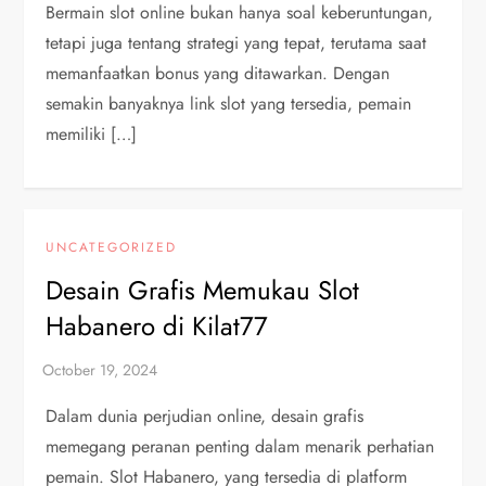
Bermain slot online bukan hanya soal keberuntungan,
tetapi juga tentang strategi yang tepat, terutama saat
memanfaatkan bonus yang ditawarkan. Dengan
semakin banyaknya link slot yang tersedia, pemain
memiliki […]
UNCATEGORIZED
Desain Grafis Memukau Slot
Habanero di Kilat77
Dalam dunia perjudian online, desain grafis
memegang peranan penting dalam menarik perhatian
pemain. Slot Habanero, yang tersedia di platform