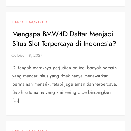
UNCATEGORIZED
Mengapa BMW4D Daftar Menjadi
Situs Slot Terpercaya di Indonesia?
Di tengah maraknya perjudian online, banyak pemain
yang mencari situs yang tidak hanya menawarkan
permainan menarik, tetapi juga aman dan terpercaya.
Salah satu nama yang kini sering diperbincangkan
[…]