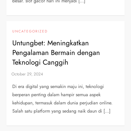
besar. slot gacor hari ini menjadi […]
UNCATEGORIZED
Untungbet: Meningkatkan
Pengalaman Bermain dengan
Teknologi Canggih
Di era digital yang semakin maju ini, teknologi
berperan penting dalam hampir semua aspek
kehidupan, termasuk dalam dunia perjudian online.
Salah satu platform yang sedang naik daun di […]