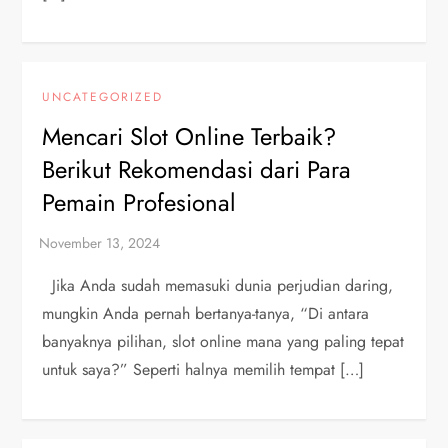
UNCATEGORIZED
Mencari Slot Online Terbaik?
Berikut Rekomendasi dari Para
Pemain Profesional
Jika Anda sudah memasuki dunia perjudian daring,
mungkin Anda pernah bertanya-tanya, “Di antara
banyaknya pilihan, slot online mana yang paling tepat
untuk saya?” Seperti halnya memilih tempat […]