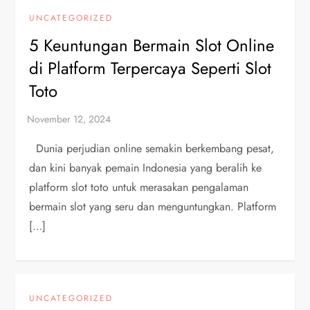
UNCATEGORIZED
5 Keuntungan Bermain Slot Online
di Platform Terpercaya Seperti Slot
Toto
Dunia perjudian online semakin berkembang pesat,
dan kini banyak pemain Indonesia yang beralih ke
platform slot toto untuk merasakan pengalaman
bermain slot yang seru dan menguntungkan. Platform
[…]
UNCATEGORIZED