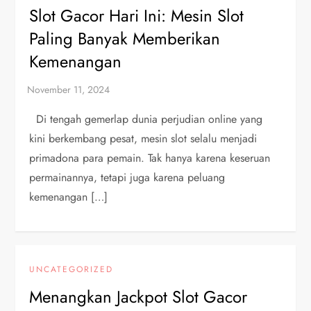
Slot Gacor Hari Ini: Mesin Slot
Paling Banyak Memberikan
Kemenangan
Di tengah gemerlap dunia perjudian online yang
kini berkembang pesat, mesin slot selalu menjadi
primadona para pemain. Tak hanya karena keseruan
permainannya, tetapi juga karena peluang
kemenangan […]
UNCATEGORIZED
Menangkan Jackpot Slot Gacor