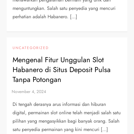
menguntungkan. Salah satu penyedia yang mencuri
perhatian adalah Habanero. […]
UNCATEGORIZED
Mengenal Fitur Unggulan Slot
Habanero di Situs Deposit Pulsa
Tanpa Potongan
Di tengah derasnya arus informasi dan hiburan
digital, permainan slot online telah menjadi salah satu
pilihan yang mengasyikkan bagi banyak orang. Salah
satu penyedia permainan yang kini mencuri […]