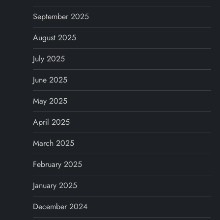
September 2025
August 2025
July 2025
June 2025
May 2025
April 2025
March 2025
February 2025
January 2025
December 2024