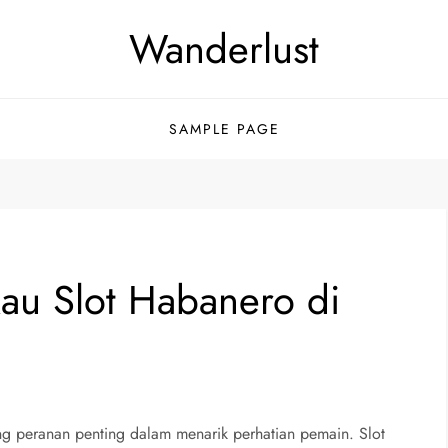
Wanderlust
SAMPLE PAGE
au Slot Habanero di
ng peranan penting dalam menarik perhatian pemain. Slot