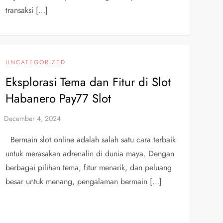
transaksi […]
UNCATEGORIZED
Eksplorasi Tema dan Fitur di Slot
Habanero Pay77 Slot
Bermain slot online adalah salah satu cara terbaik
untuk merasakan adrenalin di dunia maya. Dengan
berbagai pilihan tema, fitur menarik, dan peluang
besar untuk menang, pengalaman bermain […]