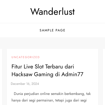
Wanderlust
SAMPLE PAGE
UNCATEGORIZED
Fitur Live Slot Terbaru dari
Hacksaw Gaming di Admin77
Dunia perjudian online semakin berkembang, tak
hanya dari segi permainan, tetapi juga dari segi