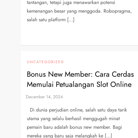
tantangan, tetapi juga menawarkan potensi
kemenangan besar yang menggoda. Robopragma,
salah satu platform […]
UNCATEGORIZED
Bonus New Member: Cara Cerdas
Memulai Petualangan Slot Online
Di dunia perjudian online, salah satu daya tarik
utama yang selalu berhasil menggugah minat
pemain baru adalah bonus new member. Bagi
mereka yang baru saja melangkah ke […]