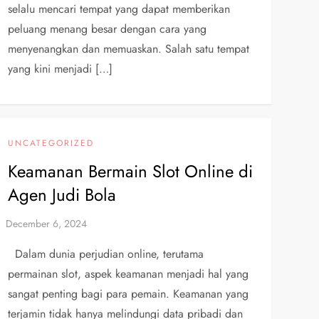
selalu mencari tempat yang dapat memberikan
peluang menang besar dengan cara yang
menyenangkan dan memuaskan. Salah satu tempat
yang kini menjadi […]
UNCATEGORIZED
Keamanan Bermain Slot Online di
Agen Judi Bola
Dalam dunia perjudian online, terutama
permainan slot, aspek keamanan menjadi hal yang
sangat penting bagi para pemain. Keamanan yang
terjamin tidak hanya melindungi data pribadi dan