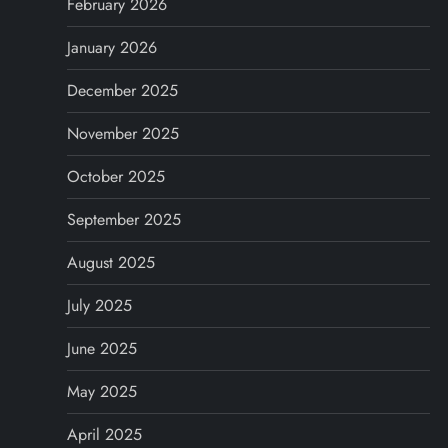
February 2026
n
January 2026
a
December 2025
t
November 2025
i
October 2025
o
September 2025
n
August 2025
July 2025
June 2025
May 2025
April 2025