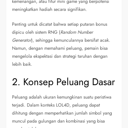
kemenangan, atau fitur mini game yang berpotensi
meningkatkan hadiah secara signifikan.
Penting untuk dicatat bahwa setiap putaran bonus
dipicu oleh sistem RNG (
Random Number
Generator
), sehingga kemunculannya bersifat acak.
Namun, dengan memahami peluang, pemain bisa
mengelola ekspektasi dan strategi taruhan dengan
lebih baik.
2. Konsep Peluang Dasar
Peluang adalah ukuran kemungkinan suatu peristiwa
terjadi. Dalam konteks LOL4D, peluang dapat
dihitung dengan memperhatikan jumlah simbol yang
muncul pada gulungan dan kombinasi yang bisa