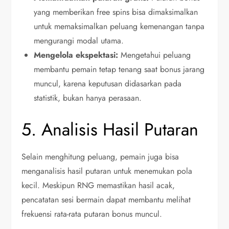
yang memberikan free spins bisa dimaksimalkan
untuk memaksimalkan peluang kemenangan tanpa
mengurangi modal utama.
Mengelola ekspektasi:
Mengetahui peluang
membantu pemain tetap tenang saat bonus jarang
muncul, karena keputusan didasarkan pada
statistik, bukan hanya perasaan.
5. Analisis Hasil Putaran
Selain menghitung peluang, pemain juga bisa
menganalisis hasil putaran untuk menemukan pola
kecil. Meskipun RNG memastikan hasil acak,
pencatatan sesi bermain dapat membantu melihat
frekuensi rata-rata putaran bonus muncul.