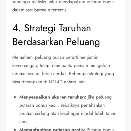
seberapa realistis untuk mendapatkan putaran bonus
dalam sesi bermain tertentu.
4. Strategi Taruhan
Berdasarkan Peluang
Memahami peluang bukan berarti menjamin
kemenangan, tetapi membantu pemain mengelola
taruhan secara lebih cerdas. Beberapa strategi yang
bisa diterapkan di LOL4D antara lain:
Menyesuaikan ukuran taruhan:
Jika peluang
putaran bonus kecil, sebaiknya pertahankan
taruhan sedang atau kecil agar modal lebih tahan
lama.
Memanfaatkan putaran gratis:
Putaran bonus