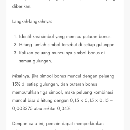
diberikan.
Langkah-langkahnya:
Identifikasi simbol yang memicu putaran bonus.
Hitung jumlah simbol tersebut di setiap gulungan.
Kalikan peluang munculnya simbol bonus di
semua gulungan.
Misalnya, jika simbol bonus muncul dengan peluang
15% di setiap gulungan, dan putaran bonus
membutuhkan tiga simbol, maka peluang kombinasi
muncul bisa dihitung dengan 0,15 × 0,15 × 0,15 =
0,003375 atau sekitar 0,34%.
Dengan cara ini, pemain dapat memperkirakan