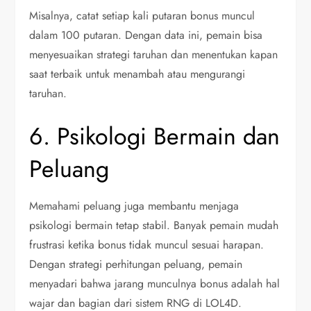
Misalnya, catat setiap kali putaran bonus muncul
dalam 100 putaran. Dengan data ini, pemain bisa
menyesuaikan strategi taruhan dan menentukan kapan
saat terbaik untuk menambah atau mengurangi
taruhan.
6. Psikologi Bermain dan
Peluang
Memahami peluang juga membantu menjaga
psikologi bermain tetap stabil. Banyak pemain mudah
frustrasi ketika bonus tidak muncul sesuai harapan.
Dengan strategi perhitungan peluang, pemain
menyadari bahwa jarang munculnya bonus adalah hal
wajar dan bagian dari sistem RNG di LOL4D.