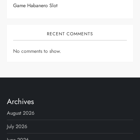
Game Habanero Slot
RECENT COMMENTS
No comments to show.
Archives
August 2026
July 2026
June 2026