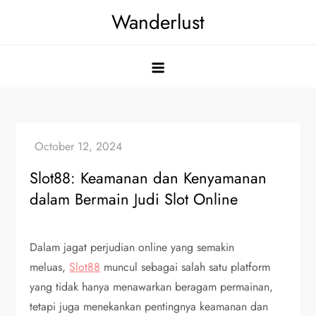
Skip
Wanderlust
to
content
Slot88: Keamanan dan Kenyamanan
dalam Bermain Judi Slot Online
Dalam jagat perjudian online yang semakin
meluas,
Slot88
muncul sebagai salah satu platform
yang tidak hanya menawarkan beragam permainan,
tetapi juga menekankan pentingnya keamanan dan