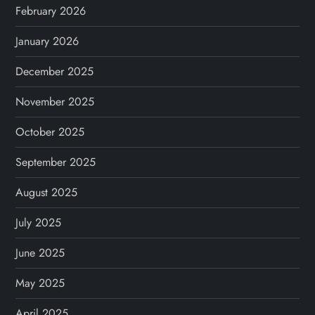
February 2026
January 2026
December 2025
November 2025
October 2025
September 2025
August 2025
July 2025
June 2025
May 2025
April 2025