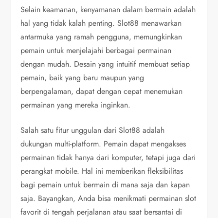
Selain keamanan, kenyamanan dalam bermain adalah
hal yang tidak kalah penting. Slot88 menawarkan
antarmuka yang ramah pengguna, memungkinkan
pemain untuk menjelajahi berbagai permainan
dengan mudah. Desain yang intuitif membuat setiap
pemain, baik yang baru maupun yang
berpengalaman, dapat dengan cepat menemukan
permainan yang mereka inginkan.
Salah satu fitur unggulan dari Slot88 adalah
dukungan multi-platform. Pemain dapat mengakses
permainan tidak hanya dari komputer, tetapi juga dari
perangkat mobile. Hal ini memberikan fleksibilitas
bagi pemain untuk bermain di mana saja dan kapan
saja. Bayangkan, Anda bisa menikmati permainan slot
favorit di tengah perjalanan atau saat bersantai di