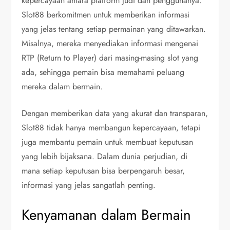
kepercayaan antara platform judi dan penggunanya.
Slot88 berkomitmen untuk memberikan informasi
yang jelas tentang setiap permainan yang ditawarkan.
Misalnya, mereka menyediakan informasi mengenai
RTP (Return to Player) dari masing-masing slot yang
ada, sehingga pemain bisa memahami peluang
mereka dalam bermain.
Dengan memberikan data yang akurat dan transparan,
Slot88 tidak hanya membangun kepercayaan, tetapi
juga membantu pemain untuk membuat keputusan
yang lebih bijaksana. Dalam dunia perjudian, di
mana setiap keputusan bisa berpengaruh besar,
informasi yang jelas sangatlah penting.
Kenyamanan dalam Bermain