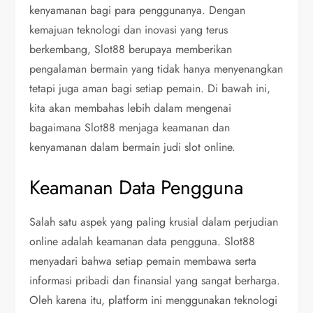
kenyamanan bagi para penggunanya. Dengan
kemajuan teknologi dan inovasi yang terus
berkembang, Slot88 berupaya memberikan
pengalaman bermain yang tidak hanya menyenangkan
tetapi juga aman bagi setiap pemain. Di bawah ini,
kita akan membahas lebih dalam mengenai
bagaimana Slot88 menjaga keamanan dan
kenyamanan dalam bermain judi slot online.
Keamanan Data Pengguna
Salah satu aspek yang paling krusial dalam perjudian
online adalah keamanan data pengguna. Slot88
menyadari bahwa setiap pemain membawa serta
informasi pribadi dan finansial yang sangat berharga.
Oleh karena itu, platform ini menggunakan teknologi