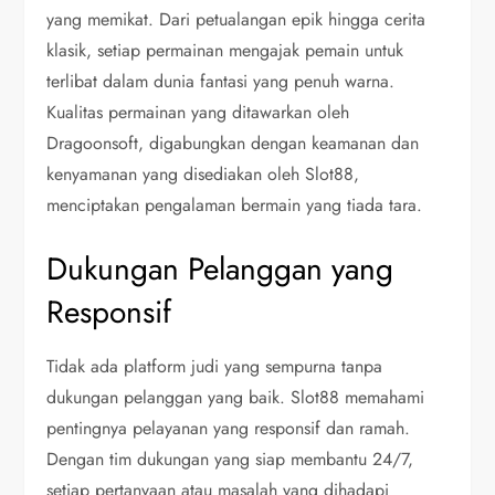
yang memikat. Dari petualangan epik hingga cerita
klasik, setiap permainan mengajak pemain untuk
terlibat dalam dunia fantasi yang penuh warna.
Kualitas permainan yang ditawarkan oleh
Dragoonsoft, digabungkan dengan keamanan dan
kenyamanan yang disediakan oleh Slot88,
menciptakan pengalaman bermain yang tiada tara.
Dukungan Pelanggan yang
Responsif
Tidak ada platform judi yang sempurna tanpa
dukungan pelanggan yang baik. Slot88 memahami
pentingnya pelayanan yang responsif dan ramah.
Dengan tim dukungan yang siap membantu 24/7,
setiap pertanyaan atau masalah yang dihadapi