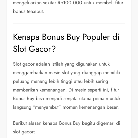
mengeluarkan sekitar Rp100.000 untuk membeli fitur
bonus tersebut.
Kenapa Bonus Buy Populer di
Slot Gacor?
Slot gacor adalah istilah yang digunakan untuk
menggambarkan mesin slot yang dianggap memiliki
peluang menang lebih tinggi atau lebih sering
memberikan kemenangan. Di mesin seperti ini, fitur
Bonus Buy bisa menjadi senjata utama pemain untuk
langsung “menyambut” momen kemenangan besar.
Berikut alasan kenapa Bonus Buy begitu digemari di
slot gacor: