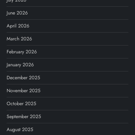
June 2026
April 2026
March 2026
February 2026
January 2026
December 2025
November 2025
October 2025
September 2025
August 2025