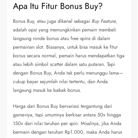
Apa Itu Fitur Bonus Buy?
Bonus Buy, atau juga dikenal sebagai
Buy Feature
,
adalah opsi yang memungkinkan pemain membeli
langsung ronde bonus atau free spins di dalam
permainan slot. Biasanya, untuk bisa masuk ke fitur
bonus secara normal, pemain harus mendapatkan tiga
atau lebih simbol scatter dalam satu putaran. Tapi
dengan Bonus Buy, Anda tak perlu menunggu lama—
cukup bayar sejumlah nilai tertentu, dan Anda
langsung masuk ke babak bonus.
Harga dari Bonus Buy bervariasi tergantung dari
game-nya, tapi umumnya berkisar antara 50x hingga
150x dari nilai taruhan per spin. Misalnya, jika Anda
bermain dengan taruhan Rp1.000, maka Anda harus