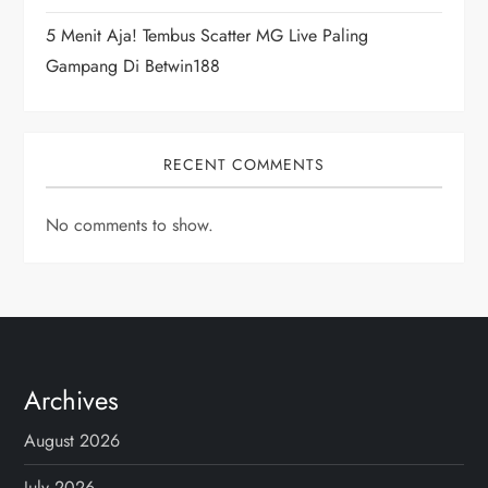
5 Menit Aja! Tembus Scatter MG Live Paling
Gampang Di Betwin188
RECENT COMMENTS
No comments to show.
Archives
August 2026
July 2026