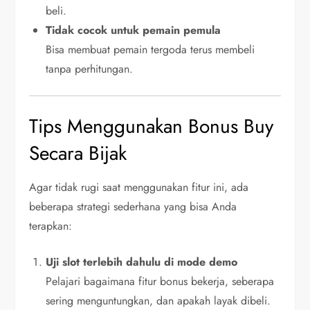
beli.
Tidak cocok untuk pemain pemula
Bisa membuat pemain tergoda terus membeli
tanpa perhitungan.
Tips Menggunakan Bonus Buy
Secara Bijak
Agar tidak rugi saat menggunakan fitur ini, ada
beberapa strategi sederhana yang bisa Anda
terapkan:
Uji slot terlebih dahulu di mode demo
Pelajari bagaimana fitur bonus bekerja, seberapa
sering menguntungkan, dan apakah layak dibeli.