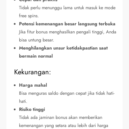
Tidak perlu menunggu lama untuk masuk ke mode
free spins.
Potensi kemenangan besar langsung terbuka
Jika fitur bonus menghasilkan pengali tinggi, Anda
bisa untung besar.
Menghilangkan unsur ketidakpastian saat
bermain normal
Kekurangan:
Harga mahal
Bisa menguras saldo dengan cepat jika tidak hati-
hati.
Risiko tinggi
Tidak ada jaminan bonus akan memberikan
kemenangan yang setara atau lebih dari harga