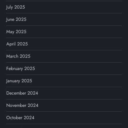
July 2025
June 2025
May 2025
April 2025
March 2025
February 2025
January 2025
December 2024
November 2024
October 2024