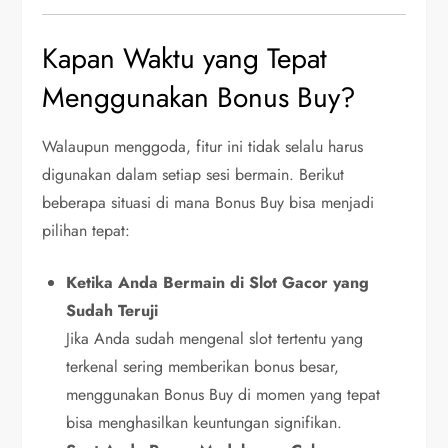
Kapan Waktu yang Tepat
Menggunakan Bonus Buy?
Walaupun menggoda, fitur ini tidak selalu harus
digunakan dalam setiap sesi bermain. Berikut
beberapa situasi di mana Bonus Buy bisa menjadi
pilihan tepat:
Ketika Anda Bermain di Slot Gacor yang
Sudah Teruji
Jika Anda sudah mengenal slot tertentu yang
terkenal sering memberikan bonus besar,
menggunakan Bonus Buy di momen yang tepat
bisa menghasilkan keuntungan signifikan.