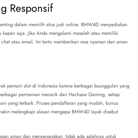
g Responsif
penting dalam memilih situs judi online. BMW4D menyediakan
 kapan saja. Jika Anda mengalami masalah atau memiliki
 chat atau email. Ini tentu memberikan rasa nyaman dan aman
ak pemain slot di Indonesia karena berbagai keunggulan yang
berbagai permainan menarik dari Hacksaw Gaming, setiap
in yang terbaik. Proses pendaftaran yang mudah, bonus
emakin melengkapi alasan mengapa BMW4D layak disebut
dengan aman dan menyenangkan, tidak ada salahnya untuk