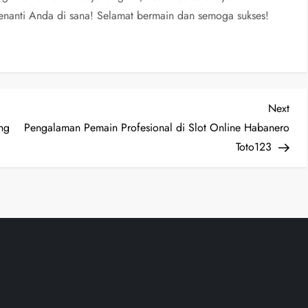
anti Anda di sana! Selamat bermain dan semoga sukses!
Nex
Next
Post
ng
Pengalaman Pemain Profesional di Slot Online Habanero
Toto123