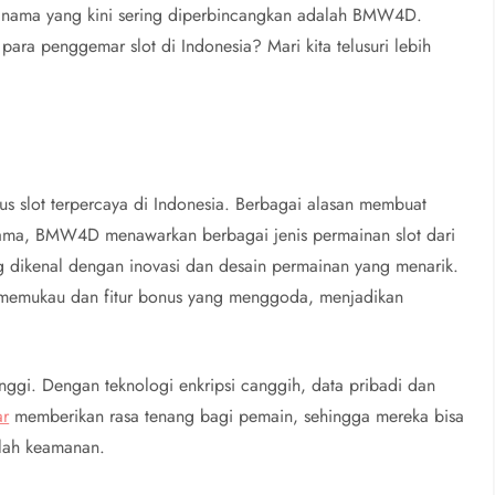
tu nama yang kini sering diperbincangkan adalah BMW4D.
ra penggemar slot di Indonesia? Mari kita telusuri lebih
us slot terpercaya di Indonesia. Berbagai alasan membuat
ertama, BMW4D menawarkan berbagai jenis permainan slot dari
 dikenal dengan inovasi dan desain permainan yang menarik.
 memukau dan fitur bonus yang menggoda, menjadikan
inggi. Dengan teknologi enkripsi canggih, data pribadi dan
ar
memberikan rasa tenang bagi pemain, sehingga mereka bisa
alah keamanan.