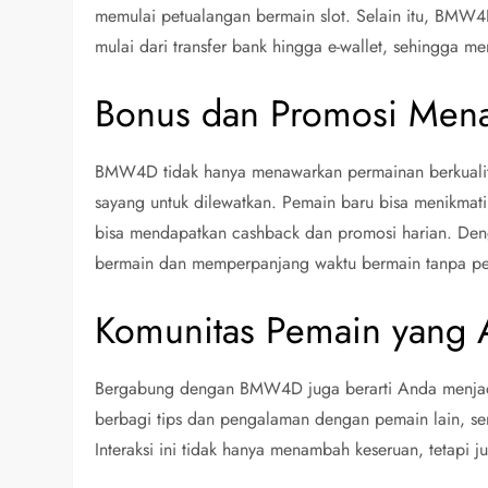
memulai petualangan bermain slot. Selain itu, BM
mulai dari transfer bank hingga e-wallet, sehingga 
Bonus dan Promosi Mena
BMW4D tidak hanya menawarkan permainan berkualita
sayang untuk dilewatkan. Pemain baru bisa menikma
bisa mendapatkan cashback dan promosi harian. Den
bermain dan memperpanjang waktu bermain tanpa per
Komunitas Pemain yang A
Bergabung dengan BMW4D juga berarti Anda menjadi b
berbagi tips dan pengalaman dengan pemain lain, se
Interaksi ini tidak hanya menambah keseruan, tetapi