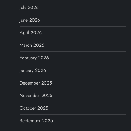
v
July 2026
i
June 2026
g
April 2026
a
March 2026
t
February 2026
i
January 2026
o
December 2025
n
November 2025
October 2025
September 2025