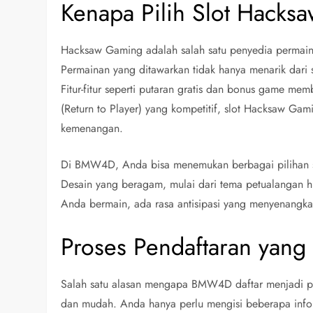
Kenapa Pilih Slot Hack
Hacksaw Gaming adalah salah satu penyedia permaina
Permainan yang ditawarkan tidak hanya menarik dari 
Fitur-fitur seperti putaran gratis dan bonus game me
(Return to Player) yang kompetitif, slot Hacksaw Ga
kemenangan.
Di BMW4D, Anda bisa menemukan berbagai pilihan sl
Desain yang beragam, mulai dari tema petualangan hi
Anda bermain, ada rasa antisipasi yang menyenangkan,
Proses Pendaftaran yan
Salah satu alasan mengapa BMW4D daftar menjadi pi
dan mudah. Anda hanya perlu mengisi beberapa infor