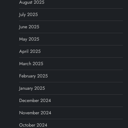
August 2025
July 2025
June 2025
May 2025
April 2025
March 2025
February 2025
January 2025
December 2024
November 2024
October 2024