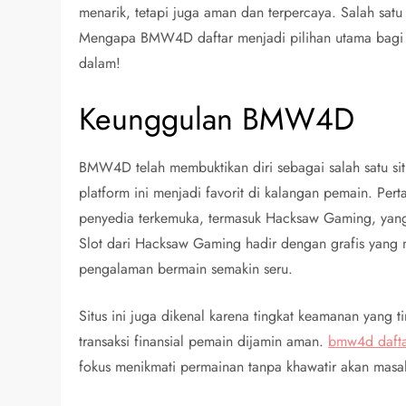
menarik, tetapi juga aman dan terpercaya. Salah sa
Mengapa BMW4D daftar menjadi pilihan utama bagi pa
dalam!
Keunggulan BMW4D
BMW4D telah membuktikan diri sebagai salah satu sit
platform ini menjadi favorit di kalangan pemain. P
penyedia terkemuka, termasuk Hacksaw Gaming, yang
Slot dari Hacksaw Gaming hadir dengan grafis yang
pengalaman bermain semakin seru.
Situs ini juga dikenal karena tingkat keamanan yang t
transaksi finansial pemain dijamin aman.
bmw4d daft
fokus menikmati permainan tanpa khawatir akan mas