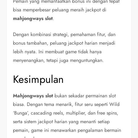
Pemain yang memanfaatkan bonus ini dengan tepat
bisa memperbesar peluang meraih jackpot di
mahjongways slot
.
Dengan kombinasi strategi, pemahaman fitur, dan
bonus tambahan, peluang jackpot harian menjadi
lebih nyata. Ini membuat game tidak hanya
menyenangkan, tetapi juga menguntungkan.
Kesimpulan
Mahjongways slot
bukan sekadar permainan slot
biasa. Dengan tema menarik, fitur seru seperti Wild
‘Bunga’, cascading reels, multiplier, dan free spins,
serta sistem jackpot harian yang menanti setiap
pemain, game ini menawarkan pengalaman bermain