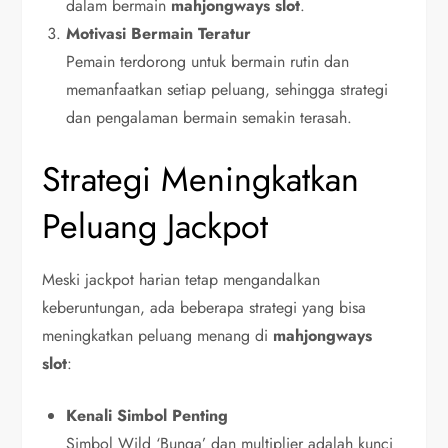
dalam bermain
mahjongways slot
.
Motivasi Bermain Teratur
Pemain terdorong untuk bermain rutin dan
memanfaatkan setiap peluang, sehingga strategi
dan pengalaman bermain semakin terasah.
Strategi Meningkatkan
Peluang Jackpot
Meski jackpot harian tetap mengandalkan
keberuntungan, ada beberapa strategi yang bisa
meningkatkan peluang menang di
mahjongways
slot
:
Kenali Simbol Penting
Simbol Wild ‘Bunga’ dan multiplier adalah kunci