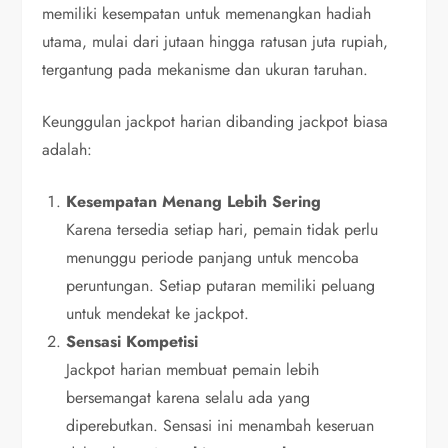
memiliki kesempatan untuk memenangkan hadiah
utama, mulai dari jutaan hingga ratusan juta rupiah,
tergantung pada mekanisme dan ukuran taruhan.
Keunggulan jackpot harian dibanding jackpot biasa
adalah:
Kesempatan Menang Lebih Sering
Karena tersedia setiap hari, pemain tidak perlu
menunggu periode panjang untuk mencoba
peruntungan. Setiap putaran memiliki peluang
untuk mendekat ke jackpot.
Sensasi Kompetisi
Jackpot harian membuat pemain lebih
bersemangat karena selalu ada yang
diperebutkan. Sensasi ini menambah keseruan