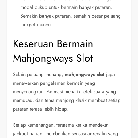
modal cukup untuk bermain banyak putaran.
Semakin banyak putaran, semakin besar peluang
jackpot muncul.
Keseruan Bermain
Mahjongways Slot
Selain peluang menang,
mahjongways slot
juga
menawarkan pengalaman bermain yang
menyenangkan. Animasi menarik, efek suara yang
memukau, dan tema mahjong klasik membuat setiap
putaran terasa lebih hidup.
Setiap kemenangan, terutama ketika mendekati
jackpot harian, memberikan sensasi adrenalin yang