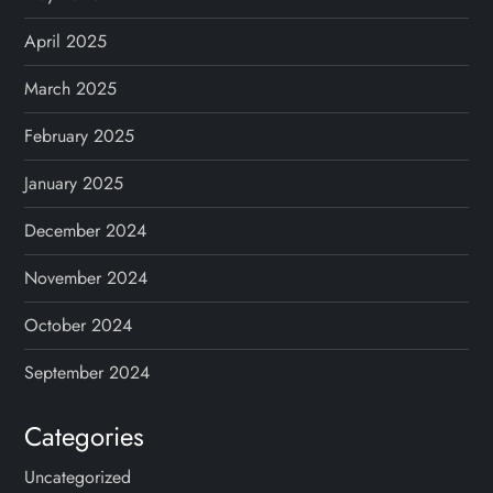
April 2025
March 2025
February 2025
January 2025
December 2024
November 2024
October 2024
September 2024
Categories
Uncategorized