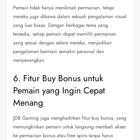
Pemain tidak hanya menikmati permainan, tetapi
mereka juga dibawa dalam sebuah pengalaman visual
yang luar biasa. Dengan berbagai tema yang
tersedia, setiap pemain dapat memilih permainan
yang sesuai dengan selera mereka, menjadikan
pengalaman bermain semakin personal dan
menyenangkan.
6. Fitur Buy Bonus untuk
Pemain yang Ingin Cepat
Menang
JDB Gaming juga menghadirkan fitur buy bonus, yang
memungkinkan pemain untuk langsung membeli akses
ke permainan bonus atau free spins tanpa harus