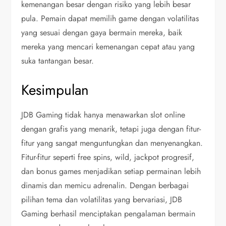
kemenangan besar dengan risiko yang lebih besar
pula. Pemain dapat memilih game dengan volatilitas
yang sesuai dengan gaya bermain mereka, baik
mereka yang mencari kemenangan cepat atau yang
suka tantangan besar.
Kesimpulan
JDB Gaming tidak hanya menawarkan slot online
dengan grafis yang menarik, tetapi juga dengan fitur-
fitur yang sangat menguntungkan dan menyenangkan.
Fitur-fitur seperti free spins, wild, jackpot progresif,
dan bonus games menjadikan setiap permainan lebih
dinamis dan memicu adrenalin. Dengan berbagai
pilihan tema dan volatilitas yang bervariasi, JDB
Gaming berhasil menciptakan pengalaman bermain