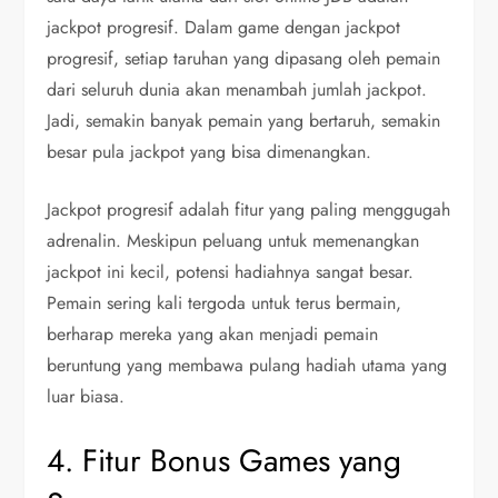
jackpot progresif. Dalam game dengan jackpot
progresif, setiap taruhan yang dipasang oleh pemain
dari seluruh dunia akan menambah jumlah jackpot.
Jadi, semakin banyak pemain yang bertaruh, semakin
besar pula jackpot yang bisa dimenangkan.
Jackpot progresif adalah fitur yang paling menggugah
adrenalin. Meskipun peluang untuk memenangkan
jackpot ini kecil, potensi hadiahnya sangat besar.
Pemain sering kali tergoda untuk terus bermain,
berharap mereka yang akan menjadi pemain
beruntung yang membawa pulang hadiah utama yang
luar biasa.
4. Fitur Bonus Games yang