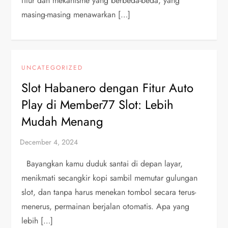
fitur dan mekanisme yang berbeda-beda, yang
masing-masing menawarkan […]
UNCATEGORIZED
Slot Habanero dengan Fitur Auto
Play di Member77 Slot: Lebih
Mudah Menang
Bayangkan kamu duduk santai di depan layar,
menikmati secangkir kopi sambil memutar gulungan
slot, dan tanpa harus menekan tombol secara terus-
menerus, permainan berjalan otomatis. Apa yang
lebih […]