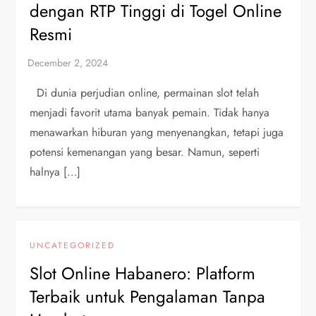
dengan RTP Tinggi di Togel Online
Resmi
Di dunia perjudian online, permainan slot telah
menjadi favorit utama banyak pemain. Tidak hanya
menawarkan hiburan yang menyenangkan, tetapi juga
potensi kemenangan yang besar. Namun, seperti
halnya […]
UNCATEGORIZED
Slot Online Habanero: Platform
Terbaik untuk Pengalaman Tanpa